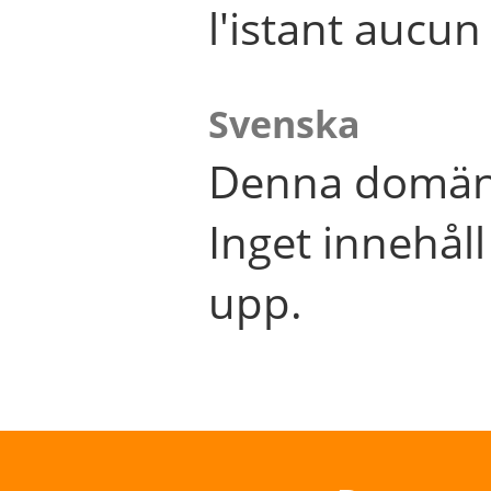
l'istant aucu
Svenska
Denna domän 
Inget innehål
upp.